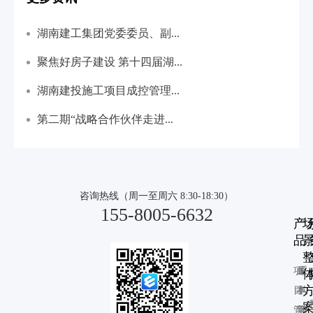
湖南建工集团党委委员、副...
聚焦好房子建设 第十四届湖...
湖南建投施工项目成控管理...
第二期“战略合作伙伴走进...
咨询热线（周一至周六 8:30-18:30）
155-8005-6632
产
品
景
项
成
采
目
本
购
管
管
管