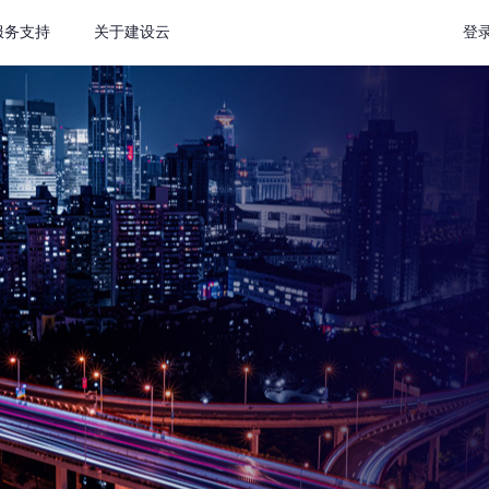
15580056632
服务支持
关于建设云
登